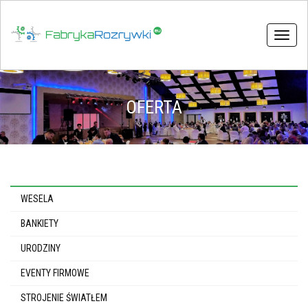
Toggle
naviga
OFERTA
WESELA
BANKIETY
URODZINY
EVENTY FIRMOWE
STROJENIE ŚWIATŁEM